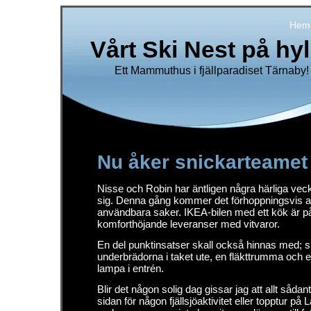
Hem
Vårt Ski Nest på hy
Ett Mammuthus i fjällparadiset Tärnaby!
Nu åker snickarteamet
Nisse och Robin har äntligen några härliga vec
sig. Denna gång kommer det förhoppningsvis at
användbara saker. IKEA-bilen med ett kök är p
komforthöjande leveranser med vitvaror.
En del punktinsatser skall också hinnas med; s
underbrädorna i taket ute, en fläkttrumma och
lampa i entrén.
Blir det någon solig dag gissar jag att allt sådant
sidan för någon fjällsjöaktivitet eller topptur på 