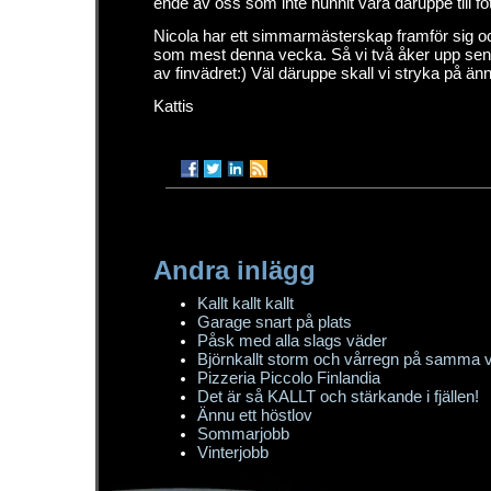
ende av oss som inte hunnit vara däruppe till fo
Nicola har ett simmarmästerskap framför sig och
som mest denna vecka. Så vi två åker upp senar
av finvädret:) Väl däruppe skall vi stryka på änn
Kattis
Andra inlägg
Kallt kallt kallt
Garage snart på plats
Påsk med alla slags väder
Björnkallt storm och vårregn på samma 
Pizzeria Piccolo Finlandia
Det är så KALLT och stärkande i fjällen!
Ännu ett höstlov
Sommarjobb
Vinterjobb