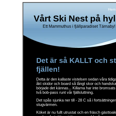
Hem
Vårt Ski Nest på hy
Ett Mammuthus i fjällparadiset Tärnaby!
Det är så KALLT och st
fjällen!
Detta är den kallaste vistelsen sedan våra tidig
åkt skidor och board så långt skor och handskar h
började det kännas... Killarna har inte bromsats 
två bob-pass runt vår fjällsluttning.
Det spås sjunka ner till - 28 C så i fortsättningen
stugvärmen.
Köket är nu fullt utrustat och en fräsch gästtoale