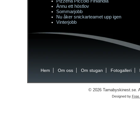
Pizzeria Piccolo Finlandia
Ännu ett höstlov
Sommarjobb
Nu åker snickarteamet upp igen
Vinterjobb
Hem
Om oss
Om stugan
Fotogalleri
© 2026 Tarnabyskinest.se. Al
Designed by
Free